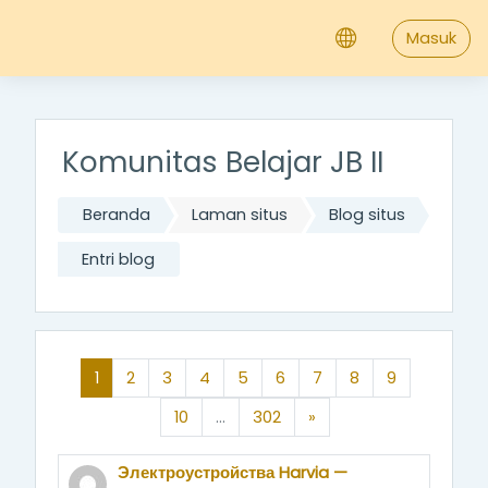
;
Lewati ke konten utama
Masuk
Komunitas Belajar JB II
Beranda
Laman situs
Blog situs
Entri blog
(saat ini)
1
2
3
4
5
6
7
8
9
Laman selanjutnya
10
…
302
»
Электроустройства Harvia —